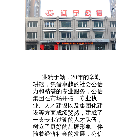
业精于勤，
20年的辛勤
耕耘，凭借卓越的社会公信
力和精湛的专业服务，公信
集团在市场开拓、专业执
业、人才建设以及集团化建
设等方面成绩斐然，建成了
一支专业过硬的人才队伍，
树立了良好的品牌形象。伴
随着经济社会的发展，公信