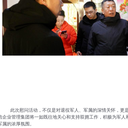
此次慰问活动，不仅是对退役军人、军属的深情关怀，更是
信企业管理集团将一如既往地关心和支持双拥工作，积极为军人
军属的浓厚氛围。