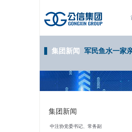
集团新闻
军民鱼水一家亲
集团新闻
中注协党委书记、常务副