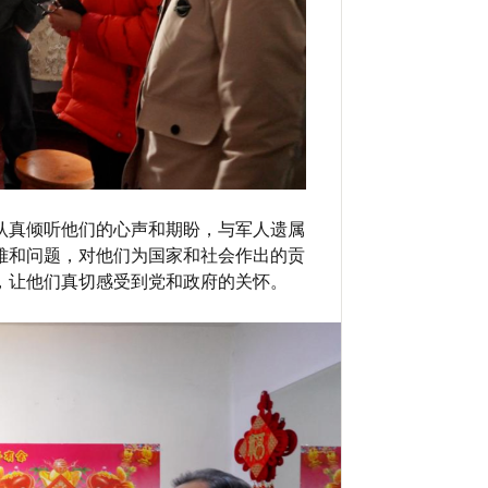
认真倾听他们的心声和期盼，与军人遗属
难和问题，对他们为国家和社会作出的贡
，让他们真切感受到党和政府的关怀。