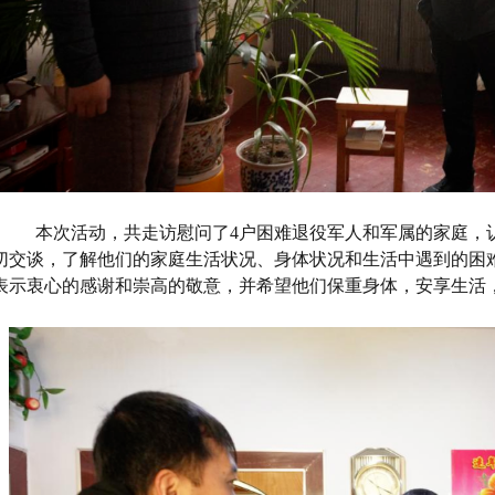
本次活动，共走访慰问了4户困难退役军人和军属的家庭，
切交谈，了解他们的家庭生活状况、身体状况和生活中遇到的困
表示衷心的感谢和崇高的敬意，并希望他们保重身体，安享生活